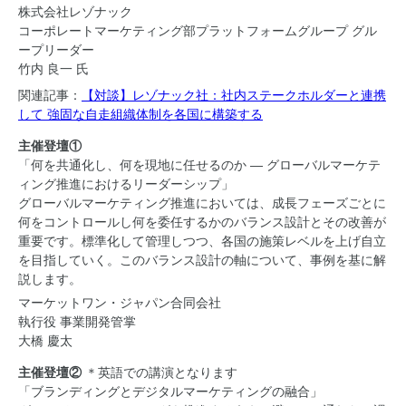
株式会社レゾナック
コーポレートマーケティング部プラットフォームグループ グル
ープリーダー
竹内 良一 氏
関連記事：
【対談】レゾナック社：社内ステークホルダーと連携
して 強固な自走組織体制を各国に構築する
主催登壇①
「何を共通化し、何を現地に任せるのか ― グローバルマーケテ
ィング推進におけるリーダーシップ」
グローバルマーケティング推進においては、成長フェーズごとに
何をコントロールし何を委任するかのバランス設計とその改善が
重要です。標準化して管理しつつ、各国の施策レベルを上げ自立
を目指していく。このバランス設計の軸について、事例を基に解
説します。
マーケットワン・ジャパン合同会社
執行役 事業開発管掌
大橋 慶太
主催登壇②
＊英語での講演となります
「ブランディングとデジタルマーケティングの融合」