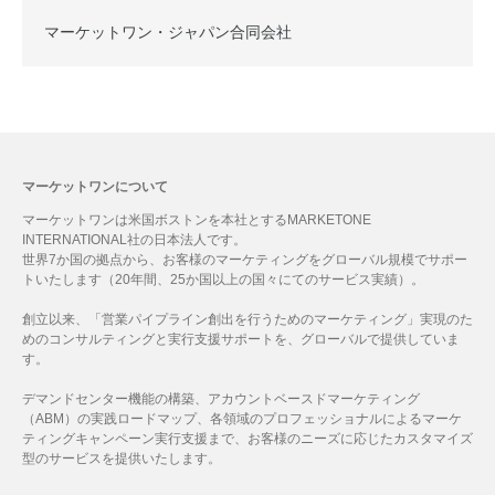
マーケットワン・ジャパン合同会社
マーケットワンについて
マーケットワンは米国ボストンを本社とするMARKETONE
INTERNATIONAL社の日本法人です。
世界7か国の拠点から、お客様のマーケティングをグローバル規模でサポー
トいたします（20年間、25か国以上の国々にてのサービス実績）。
創立以来、「営業パイプライン創出を行うためのマーケティング」実現のた
めのコンサルティングと実行支援サポートを、グローバルで提供していま
す。
デマンドセンター機能の構築、アカウントベースドマーケティング
（ABM）の実践ロードマップ、各領域のプロフェッショナルによるマーケ
ティングキャンペーン実行支援まで、お客様のニーズに応じたカスタマイズ
型のサービスを提供いたします。