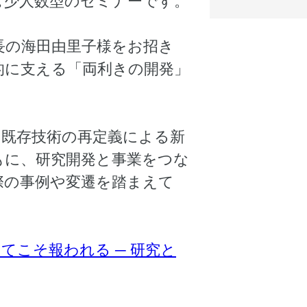
む少人数型のセミナーです。
所⾧の海田由里子様をお招き
的に支える「両利きの開発」
、既存技術の再定義による新
もに、研究開発と事業をつな
際の事例や変遷を踏まえて
てこそ報われる ─ 研究と